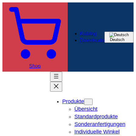
Zum
Inhalt
springen
Katalog
Deutsch
Downloads
Shop
Produkte
Übersicht
Standardprodukte
Sonderanfertigungen
Individuelle Winkel