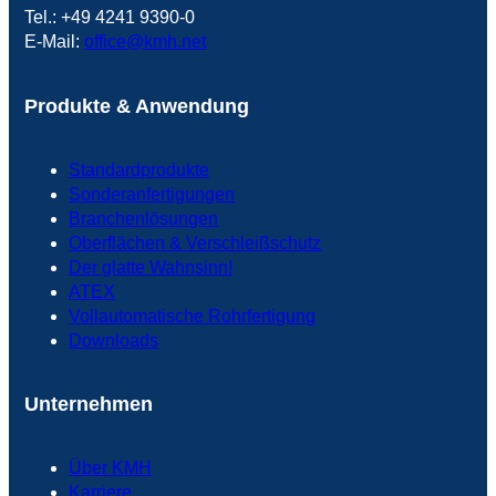
Tel.: +49 4241 9390-0
E-Mail:
office@kmh.net
Produkte & Anwendung
Standardprodukte
Sonderanfertigungen
Branchenlösungen
Oberflächen & Verschleißschutz
Der glatte Wahnsinn!
ATEX
Vollautomatische Rohrfertigung
Downloads
Unternehmen
Über KMH
Karriere