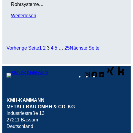
Rohrsysteme…
Weiterlesen
Vorherige Seite
1
2
3
4
5
…
25
Nächste Seite
Instagram
Facebook
LinkedIn
KMH-KAMMANN
METALLBAU GMBH & CO. KG
Industriestraße 13
27211 Bassum
Deutschland