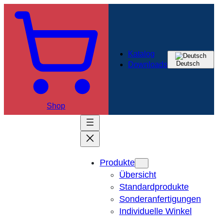
Zum
Inhalt
springen
Katalog
Deutsch
Downloads
Shop
Produkte
Übersicht
Standardprodukte
Sonderanfertigungen
Individuelle Winkel