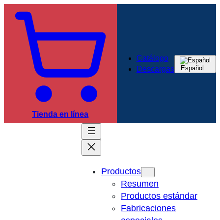
Saltar
al
contenido
Catálogo
Español
Descargas
Tienda en línea
Productos
Resumen
Productos estándar
Fabricaciones