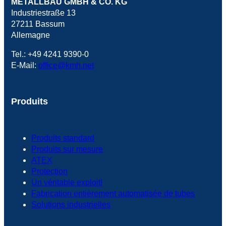
METALLBAU GMBH & CO. KG
Industriestraße 13
27211 Bassum
Allemagne
Tel.: +49 4241 9390-0
E-Mail:
office@kmh.net
Produits
Produits standard
Produits sur mesure
ATEX
Protection
Un véritable exploit!
Fabrication entièrement automatisée de tubes
Solutions industrielles