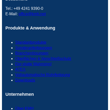
Tel.: +49 4241 9390-0
E-Mail:
office@kmh.net
Produkte & Anwendung
Standardprodukte
Sonderanfertigungen
Branchenlösungen
Oberflächen & Verschleißschutz
Der glatte Wahnsinn!
ATEX
Vollautomatische Rohrfertigung
Downloads
Unternehmen
Über KMH