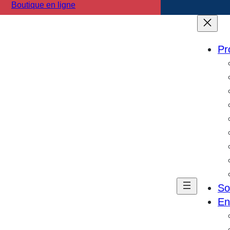
Boutique en ligne
Pr
So
En