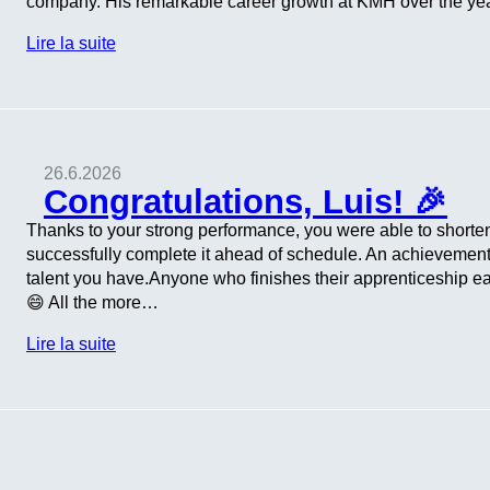
company. His remarkable career growth at KMH over the year
Lire la suite
26.6.2026
Congratulations, Luis! 🎉
Thanks to your strong performance, you were able to shorte
successfully complete it ahead of schedule. An achievement
talent you have.Anyone who finishes their apprenticeship ear
😄 All the more…
Lire la suite