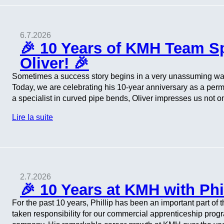
6.7.2026
🎉 10 Years of KMH Team Spi
Oliver! 🎉
Sometimes a success story begins in a very unassuming way:
Today, we are celebrating his 10-year anniversary as a pe
a specialist in curved pipe bends, Oliver impresses us not o
Lire la suite
2.7.2026
🎉 10 Years at KMH with Phil
For the past 10 years, Phillip has been an important part of
taken responsibility for our commercial apprenticeship prog