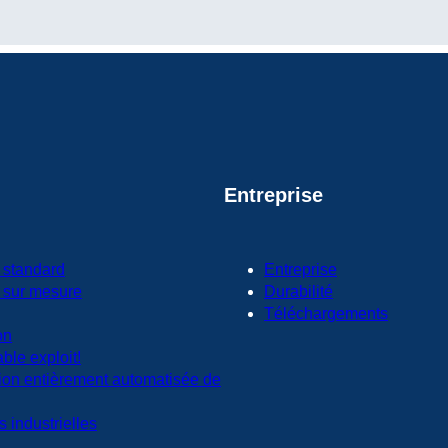
Entreprise
 standard
Entreprise
 sur mesure
Durabilité
Téléchargements
on
able exploit!
ion entièrement automatisée de
s industrielles