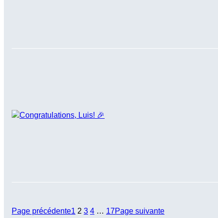
Page précédente
1
2
3
4
…
17
Page suivante