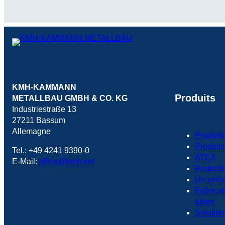
KMH-KAMMANN
Produits
METALLBAU GMBH & CO. KG
Industriestraße 13
27211 Bassum
Allemagne
Produits
Produits
Tel.: +49 4241 9390-0
ATEX
E-Mail:
office@kmh.net
Protecti
Un vérit
Fabricat
tubes
Solution