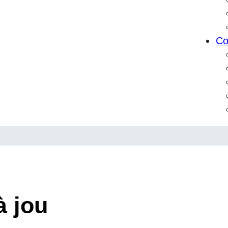
Co
à jou