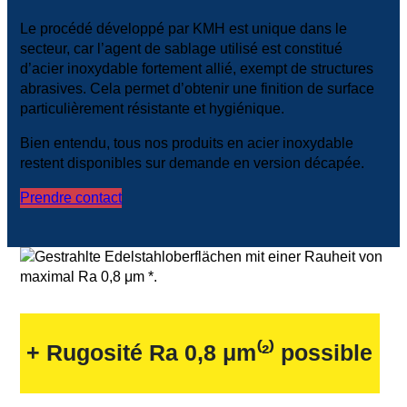
Le procédé développé par KMH est unique dans le
secteur, car l’agent de sablage utilisé est constitué
d’acier inoxydable fortement allié, exempt de structures
abrasives. Cela permet d’obtenir une finition de surface
particulièrement résistante et hygiénique.
Bien entendu, tous nos produits en acier inoxydable
restent disponibles sur demande en version décapée.
Prendre contact
+ Rugosité Ra 0,8 μm⁽²⁾ possible