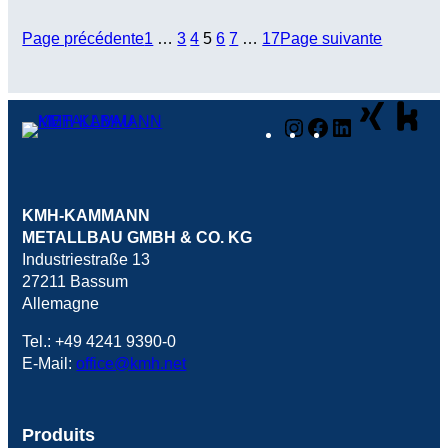
Page précédente
1
…
3
4
5
6
7
…
17
Page suivante
Instagram
Facebook
LinkedIn
KMH-KAMMANN
METALLBAU GMBH & CO. KG
Industriestraße 13
27211 Bassum
Allemagne
Tel.: +49 4241 9390-0
E-Mail:
office@kmh.net
Produits