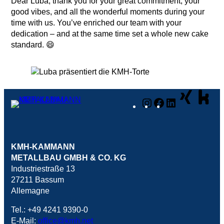
Dear Luba, thank you for your great commitment, your
good vibes, and all the wonderful moments during your
time with us. You’ve enriched our team with your
dedication – and at the same time set a whole new cake
standard. 😄
Instagram
Facebook
LinkedIn
KMH-KAMMANN
METALLBAU GMBH & CO. KG
Industriestraße 13
27211 Bassum
Allemagne
Tel.: +49 4241 9390-0
E-Mail:
office@kmh.net