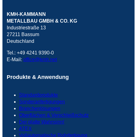
KMH-KAMMANN
METALLBAU GMBH & CO. KG
Industriestraße 13
27211 Bassum
Deutschland
Tel.: +49 4241 9390-0
E-Mail:
office@kmh.net
Produkte & Anwendung
Standardprodukte
Sonderanfertigungen
Branchenlösungen
Oberflächen & Verschleißschutz
Der glatte Wahnsinn!
ATEX
Vollautomatische Rohrfertigung