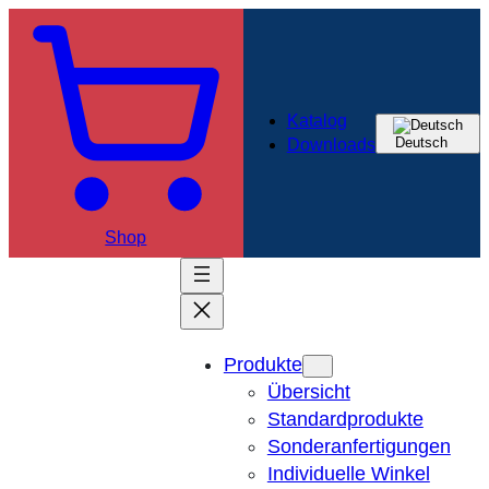
Zum
Inhalt
springen
Katalog
Deutsch
Downloads
Shop
Produkte
Übersicht
Standardprodukte
Sonderanfertigungen
Individuelle Winkel