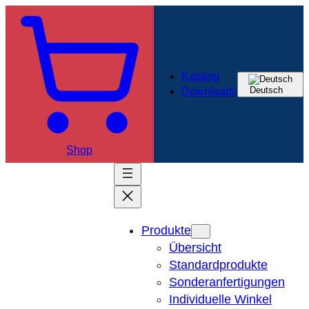
Zum
Inhalt
springen
Katalog
Deutsch
Downloads
Shop
Produkte
Übersicht
Standardprodukte
Sonderanfertigungen
Individuelle Winkel