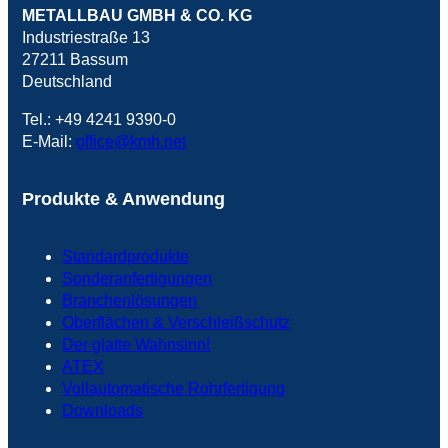
METALLBAU GMBH & CO. KG
Industriestraße 13
27211 Bassum
Deutschland
Tel.: +49 4241 9390-0
E-Mail:
office@kmh.net
Produkte & Anwendung
Standardprodukte
Sonderanfertigungen
Branchenlösungen
Oberflächen & Verschleißschutz
Der glatte Wahnsinn!
ATEX
Vollautomatische Rohrfertigung
Downloads